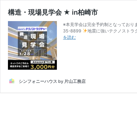
構造・現場見学会 ★ in柏崎市
※本見学会は完全予約制となっておりま
35-8899
地震に強いテクノストラ
構
を読む
造・
現
場
見
学
会
シンフォニーハウス by 片山工務店
★
in
柏
崎
市