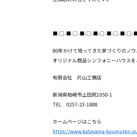
建物について
ブランドライ
■-□-■-□-■-□-■-□-■-□-■-□-
お知らせ
80年かけて培ってきた家づくりのノウ
オリジナル商品シンフォニーハウスを
不動産情報
有限会社 片山工務店
施工事例
新潟県柏崎市上田尻1050-1
TEL 0257-23-1888
リフォーム
ホームページはこちら
https://www.katayama-koumuten.jp