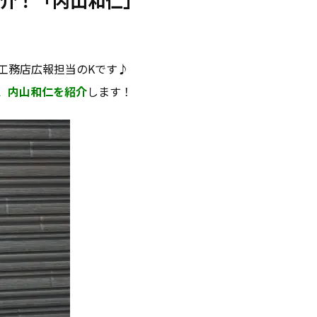
介！「内山和仁」
工務店広報担当のKです♪
、内山和仁を紹介
します！