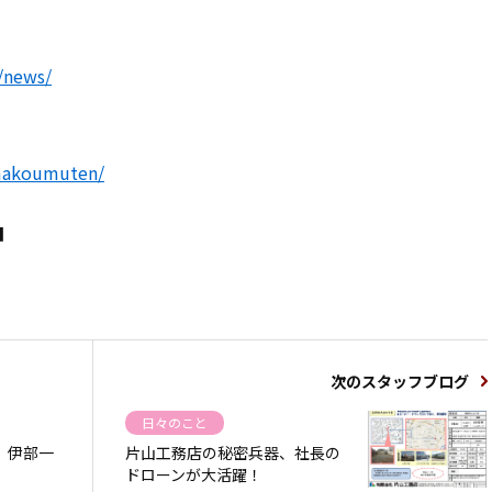
グ
/news/
amakoumuten/
■
次のスタッフブログ
日々のこと
、伊部一
片山工務店の秘密兵器、社長の
ドローンが大活躍！