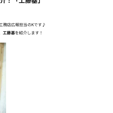
介！「工藤基」
工務店広報担当のKです♪
、工藤基
を紹介します！