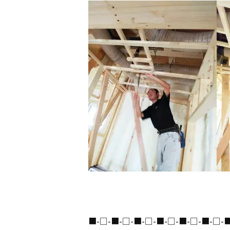
家づくりにつ
建物について
ブランドライ
お知らせ
不動産情報
■-□-■-□-■-□-■-□-■-□-■-□-