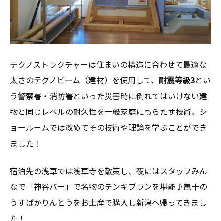
テクノストラクチャーは住まいの構造に合わせて最適な
太さのテクノビーム（建材）を使用して、
耐震等級3
とい
う警察署・消防署といった災害時に倒れてはいけない建
物と同じレベルの耐久性を一般家庭にもらたす技術。シ
ョールームでは改めてその技術や理論を学ぶことができ
ました！
宿泊先の浅草では浅草寺を散策し、夜にはスタッフみん
なで「神谷バー」で名物のデンキブランを堪能♪亀十の
うすばかりんとうをお土産で購入し新潟へ帰ってきまし
た！