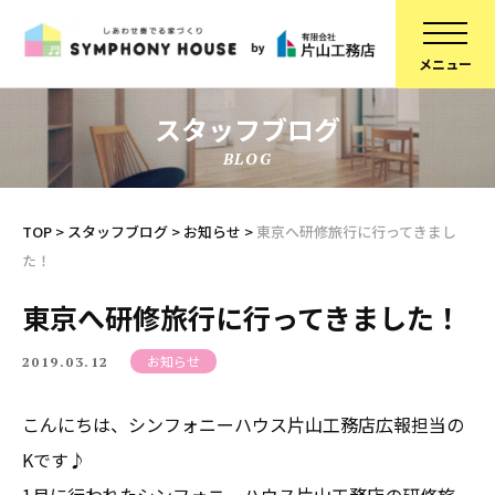
スタッフブログ
BLOG
家づくりについて
スタッフ紹介
建物について
コラム
TOP
>
スタッフブログ
>
お知らせ
>
東京へ研修旅行に行ってきまし
た！
ブランドラインアップ
会社概要
お知らせ
採用情報
東京へ研修旅行に行ってきました！
不動産情報
SDGsへの取り組み
お知らせ
2019.03.12
施工事例
定期点検予約
こんにちは、シンフォニーハウス片山工務店広報担当の
リフォーム
個人情報保護方針
Kです♪
スタッフブログ