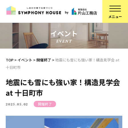
イベント
EVENT
家づくりについて
スタッフ紹介
建物について
コラム
TOP
>
イベント
>
開催終了
>
地震にも雪にも強い家！構造見学会 at
十日町市
ブランドラインアップ
会社概要
お知らせ
採用情報
地震にも雪にも強い家！構造見学会
at 十日町市
不動産情報
SDGsへの取り組み
施工事例
定期点検予約
開催終了
2025.05.02
リフォーム
個人情報保護方針
スタッフブログ