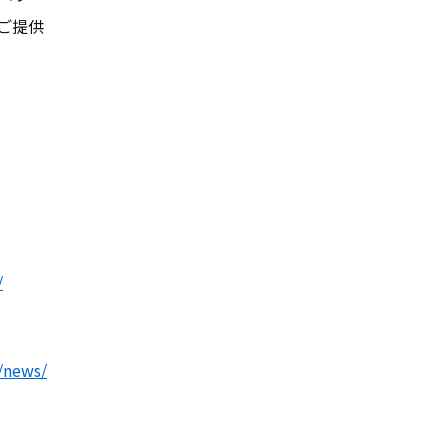
ご提供
いて
スタッフ紹介
コラム
/
ンアップ
会社概要
/news/
採用情報