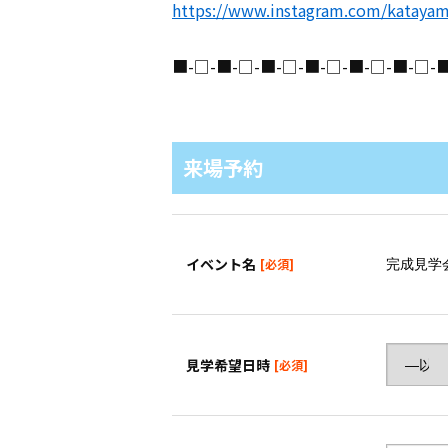
https://www.instagram.com/katay
不動産情報
■-□-■-□-■-□-■-□-■-□-■-□-
施工事例
来場予約
リフォーム
スタッフブロ
イベント名
見学希望日時