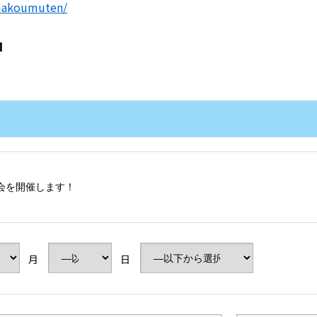
amakoumuten/
SDGsへの取り組み
■
定期点検予約
個人情報保護方針
グ
月
日