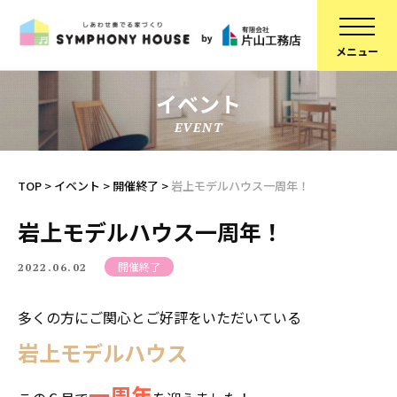
イベント
EVENT
家づくりについて
スタッフ紹介
建物について
コラム
TOP
>
イベント
>
開催終了
>
岩上モデルハウス一周年！
ブランドラインアップ
会社概要
岩上モデルハウス一周年！
お知らせ
採用情報
開催終了
2022.06.02
不動産情報
SDGsへの取り組み
多くの方にご関心とご好評をいただいている
施工事例
定期点検予約
岩上モデルハウス
リフォーム
個人情報保護方針
スタッフブログ
一周年