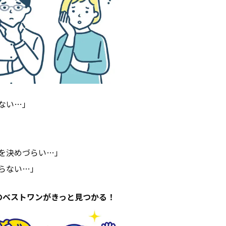
SDGsへの取り組み
定期点検予約
個人情報保護方針
ない…」
グ
を決めづらい…」
らない…」
のベストワンがきっと見つかる！