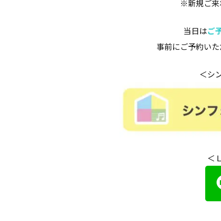
※新規ご来
当日は
ご
事前にご予約いた
＜シ
＜