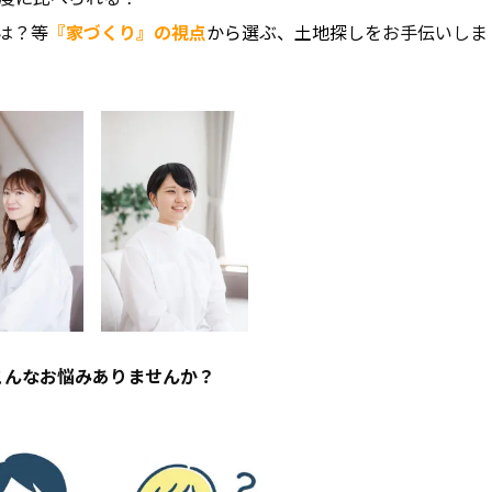
は？等
『家づくり』の視点
から選ぶ、土地探し
をお手伝いしま
いて
スタッフ紹介
コラム
ンアップ
会社概要
こんなお悩みありませんか？
採用情報