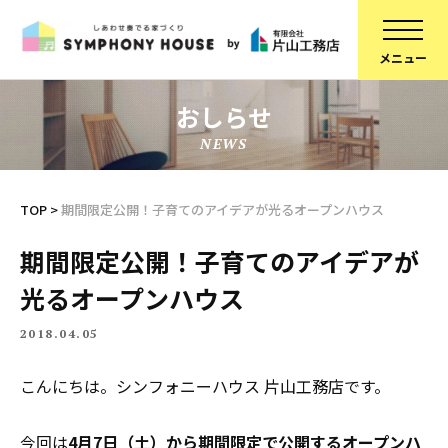
おしらせ
NEWS
家づくりについて
スタッフ紹介
建物について
コラム
TOP
>
期間限定公開！子育てのアイデアが光るオープンハウス
ブランドラインアップ
会社概要
期間限定公開！子育てのアイデアが
お知らせ
採用情報
光るオープンハウス
不動産情報
SDGsへの取り組み
2018.04.05
施工事例
定期点検予約
こんにちは。シンフォニーハウス 片山工務店です。
リフォーム
個人情報保護方針
スタッフブログ
今回は
4月7日（土）から期間限定で公開するオープンハ