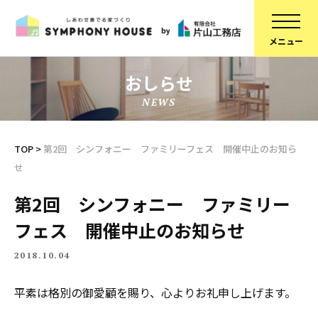
おしらせ
NEWS
家づくりについて
スタッフ紹介
建物について
コラム
TOP
>
第2回 シンフォニー ファミリーフェス 開催中止のお知ら
せ
ブランドラインアップ
会社概要
お知らせ
採用情報
第2回 シンフォニー ファミリー
フェス 開催中止のお知らせ
不動産情報
SDGsへの取り組み
施工事例
定期点検予約
2018.10.04
リフォーム
個人情報保護方針
平素は格別の御愛顧を賜り、心よりお礼申し上げます。
スタッフブログ