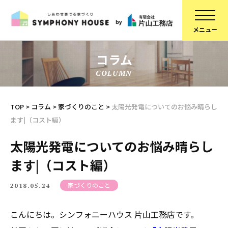
コラム
COLUMN
家づくりについて
スタッフ紹介
建物について
コラム
TOP
>
コラム
>
家づくりのこと
>
太陽光発電についてのお悩み晴らし
ます|（コスト編）
ブランドラインアップ
会社概要
お知らせ
採用情報
太陽光発電についてのお悩み晴らし
ます|（コスト編）
不動産情報
SDGsへの取り組み
施工事例
定期点検予約
家づくりのこと
2018.05.24
リフォーム
個人情報保護方針
こんにちは。シンフォニーハウス 片山工務店です。
スタッフブログ