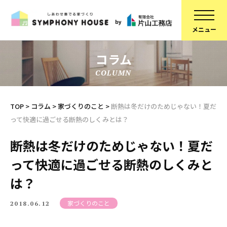
コラム
COLUMN
家づくりについて
スタッフ紹介
建物について
コラム
TOP
>
コラム
>
家づくりのこと
>
断熱は冬だけのためじゃない！夏だ
って快適に過ごせる断熱のしくみとは？
ブランドラインアップ
会社概要
お知らせ
採用情報
断熱は冬だけのためじゃない！夏だ
って快適に過ごせる断熱のしくみと
不動産情報
SDGsへの取り組み
は？
施工事例
定期点検予約
リフォーム
個人情報保護方針
家づくりのこと
2018.06.12
スタッフブログ