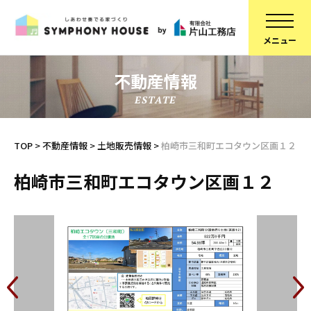
不動産情報
ESTATE
家づくりについて
スタッフ紹介
建物について
コラム
TOP
>
不動産情報
>
土地販売情報
>
柏崎市三和町エコタウン区画１２
ブランドラインアップ
会社概要
柏崎市三和町エコタウン区画１２
お知らせ
採用情報
不動産情報
SDGsへの取り組み
施工事例
定期点検予約
リフォーム
個人情報保護方針
スタッフブログ