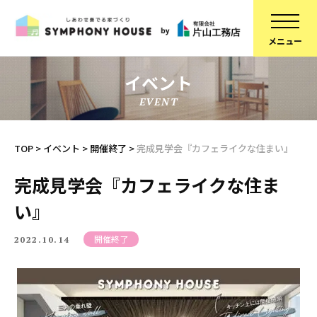
イベント
EVENT
家づくりについて
スタッフ紹介
建物について
コラム
TOP
>
イベント
>
開催終了
>
完成見学会『カフェライクな住まい』
ブランドラインアップ
会社概要
完成見学会『カフェライクな住ま
お知らせ
採用情報
い』
不動産情報
SDGsへの取り組み
開催終了
2022.10.14
施工事例
定期点検予約
リフォーム
個人情報保護方針
スタッフブログ