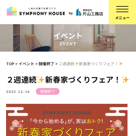
イベント
EVENT
家づくりについて
スタッフ紹介
建物について
コラム
TOP
>
イベント
>
開催終了
>
２週連続
新春家づくりフェア！
ブランドラインアップ
会社概要
２週連続
新春家づくりフェア！
お知らせ
採用情報
開催終了
2022.12.16
不動産情報
SDGsへの取り組み
施工事例
定期点検予約
リフォーム
個人情報保護方針
スタッフブログ