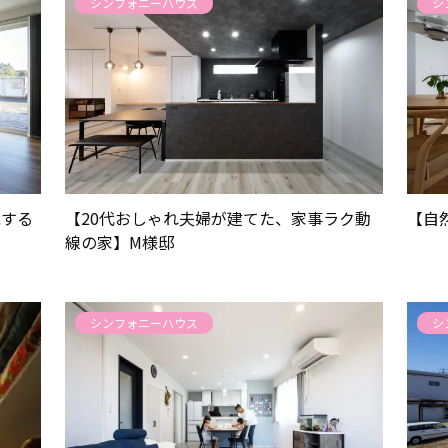
シンフォニーハウス
シ
能する
【20代おしゃれ夫婦が建てた、家事ラク動
【自
線の家】M様邸
シンフォニーハウス
シ