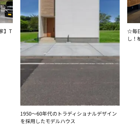
定期点検予約
家】T
☆毎
個人情報保護方針
し！
グ
1950～60年代のトラディショナルデザイン
を採用したモデルハウス