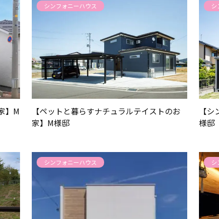
シンフォニーハウス
シ
いて
スタッフ紹介
コラム
家】M
【ペットと暮らすナチュラルテイストのお
【シ
家】M様邸
様邸
ンアップ
会社概要
シンフォニーハウス
シ
採用情報
SDGsへの取り組み