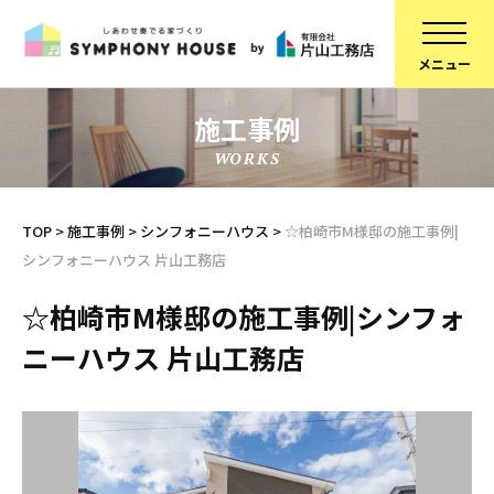
施工事例
WORKS
家づくりについて
スタッフ紹介
建物について
コラム
TOP
>
施工事例
>
シンフォニーハウス
>
☆柏崎市M様邸の施工事例|
シンフォニーハウス 片山工務店
ブランドラインアップ
会社概要
お知らせ
採用情報
☆柏崎市M様邸の施工事例|シンフォ
ニーハウス 片山工務店
不動産情報
SDGsへの取り組み
施工事例
定期点検予約
リフォーム
個人情報保護方針
スタッフブログ