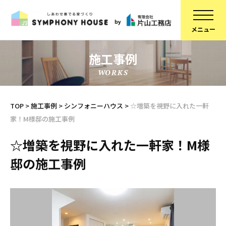
施工事例
WORKS
家づくりについて
スタッフ紹介
建物について
コラム
TOP
>
施工事例
>
シンフォニーハウス
>
☆増築を視野に入れた一軒
家！M様邸の施工事例
ブランドラインアップ
会社概要
お知らせ
採用情報
☆増築を視野に入れた一軒家！M様
邸の施工事例
不動産情報
SDGsへの取り組み
施工事例
定期点検予約
リフォーム
個人情報保護方針
スタッフブログ