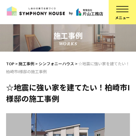
施工事例
WORKS
家づくりについて
スタッフ紹介
建物について
コラム
TOP
>
施工事例
>
シンフォニーハウス
>
☆地震に強い家を建てたい！
柏崎市I様邸の施工事例
ブランドラインアップ
会社概要
お知らせ
採用情報
☆地震に強い家を建てたい！柏崎市I
様邸の施工事例
不動産情報
SDGsへの取り組み
施工事例
定期点検予約
リフォーム
個人情報保護方針
スタッフブログ